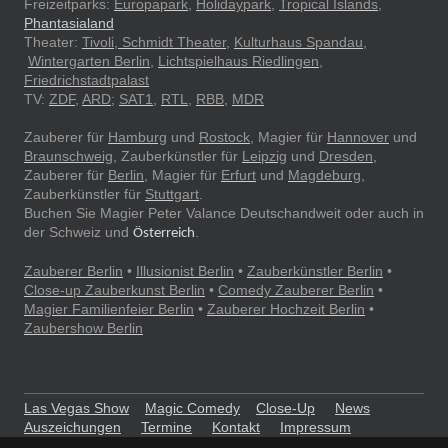
Freizeitparks:
Europapark
,
Holidaypark
,
Tropical Islands
,
Phantasialand
Theater:
Tivoli, Schmidt Theater,
Kulturhaus Spandau
,
Wintergarten Berlin
,
Lichtspielhaus Riedlingen
,
Friedrichstadtpalast
TV:
ZDF
,
ARD
;
SAT1
,
RTL
,
RBB
,
MDR
Zauberer für
Hamburg
und
Rostock
, Magier für
Hannover
und
Braunschweig
, Zauberkünstler für
Leipzig
und
Dresden
,
Zauberer für
Berlin
, Magier für
Erfurt
und
Magdeburg
,
Zauberkünstler für
Stuttgart
.
Buchen Sie Magier Peter Valance Deutschandweit oder auch in
der Schweiz und
.
Österreich
Zauberer Berlin
•
Illusionist Berlin
•
Zauberkünstler Berlin
•
Close-up Zauberkunst Berlin
•
Comedy Zauberer Berlin
•
Magier Familienfeier Berlin
•
Zauberer Hochzeit Berlin
•
Zaubershow Berlin
Las Vegas Show
Magic Comedy
Close-Up
News
Auszeichungen
Termine
Kontakt
Impressum