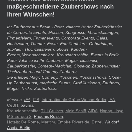
maßgeschneiderte Zaubershows nach
Ihren Wünschen!
Ihr Zauberer aus Berlin - Peter Valance ist der Zauberkünstler
für Corporate Events, Messen, Kongresse, Veranstaltungen,
Firmenfeiern, Firmenevents, Corporate Events, Galas,
Hochzeiten, Theater, Feste, Familienfeiern, Geburtstage,
Jubiläen, Hochzeitsfeiern, Shows,
Kunden-
Events
,
Weihnachtsfeiern,
Kreuzfahrtschiffe, Events in Berlin.
Peter Valance ist Ihr Zauberer, Magier, Illusionist,
Zauberkünstler, Comedy-Magician, Close-up Zauberkünstler,
Tischzauberei und Comedy Zauberer,
Sie erleben Magic Comedy, Illusionen, Illusionsshows, Close-
Up Zauberkunst, magische Stunts, Großillusionen, Zauberei,
Magie, Tricks, Zaubertricks
Messen:
IFA
,
ITB
,
Internationale Grüne Woche Berlin
,
IAA
,
CeBIT
,
bauma
Kreuzfahrtschiffe:
TUI Cruises
,
Mein Schiff
,
AIDA
,
Hapag Lloyd
,
MS Europa 2
,
Phoenix Reisen
,
Hotels:
De Rome
,
Maritim
,
Empire Riverside
,
Estrel
,
Waldorf
Asotia Berlin