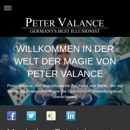
WILLKOMMEN IN DER
WELT DER MAGIE VON
PETER VALANCE
Peter Valance, der charismatische Zauberer aus Berlin, der mit
seiner faszinierenden Magie die Grenzen der Vorstellungskraft
überschreitet.